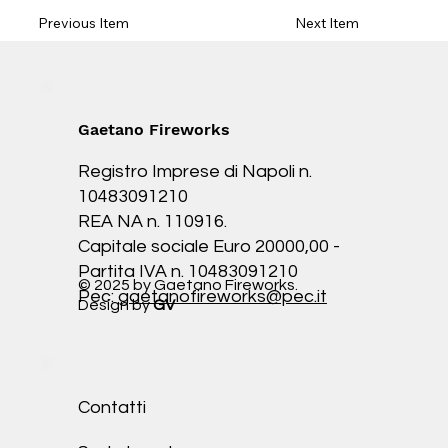
Previous Item
Next Item
Gaetano Fireworks
Registro Imprese di Napoli n.
10483091210
REA NA n. 110916.
Capitale sociale Euro 20000,00 -
Partita IVA n. 10483091210
© 2025 by Gaetano Fireworks.
Pec:
gaetanofireworks@pec.it
Design by
GV
Contatti