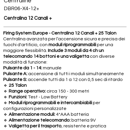
Centraline
DBR06-X4-12+
Centralina 12 Canali +
Firing System Europe - Centralina 12 Canali + 25 Talon
Centralina avanzata per l’accensione sicura e precisa dei
fuochi d'artificio, con
moduli riprogrammabili
per una
maggiore flessibilità.
Include 3 moduli da 4 ch un
telecomando 14 bottoni e una valigetta
con diverse
modalità di funzione:
Pulsante da 1 - 14:
manuale
Pulsante A:
accensione di tutti i moduli simultaneamente
Pulsante S:
accende tutti da 1 a 12 con 0,5 sec di ritardo
🔹
25 Talon
🔹
Range operativo:
circa 150 - 300 metri
🔹
Funzioni:
Test - Low Battery
🔹
Moduli riprogrammabili e intercambiabili
per
configurazioni personalizzate
🔹
Alimentazione moduli:
4*AAA batteria
🔹
Alimentazione telecomando:
batteria 9V
🔹
Valigetta per il trasporto
, resistente e pratica