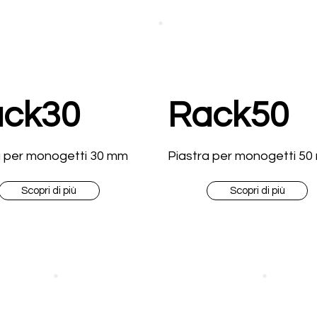
ck30
Rack50
a per monogetti 30 mm
Piastra per monogetti 5
Scopri di più
Scopri di più