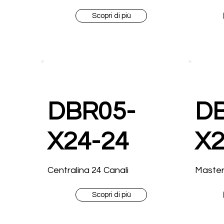
Scopri di più
DBR05-
D
X24-24
X2
Centralina 24 Canali
Master
Scopri di più