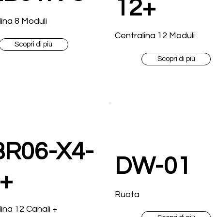
12+
ina 8 Moduli
Centralina 12 Moduli
Scopri di più
Scopri di più
R06-X4-
DW-01
+
Ruota
ina 12 Canali +