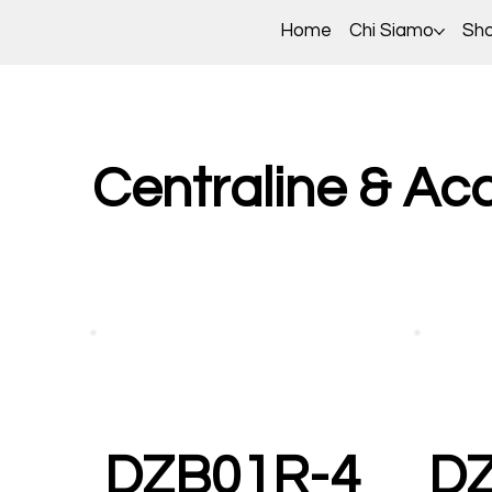
Home
Chi Siamo
Sh
Centraline & Ac
DZB01R-4
D