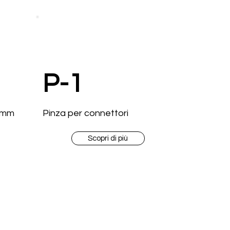
P-1
0 mm
Pinza per connettori
Scopri di più