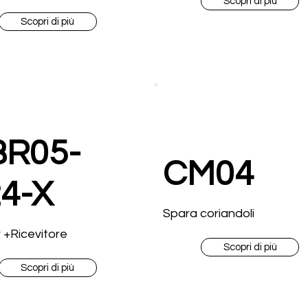
Scopri di più
Scopri di più
BR05-
CM04
4-X
Spara coriandoli
 +Ricevitore
Scopri di più
Scopri di più