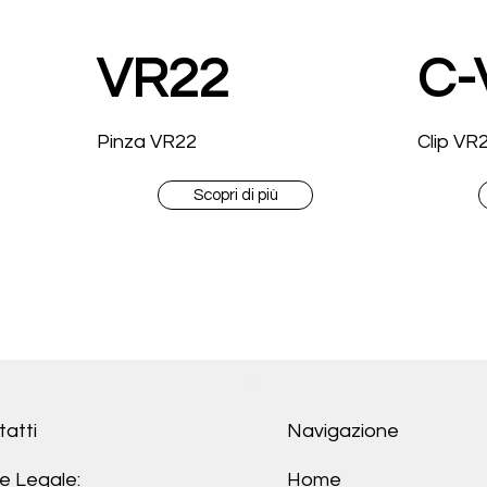
VR22
C-
Pinza VR22
Clip VR
Scopri di più
atti
Navigazione
e Legale:
Home