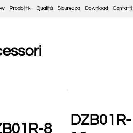
ow
Prodotti
Qualità
Sicurezza
Download
Contatti
cessori
DZB01R-
ZB01R-8