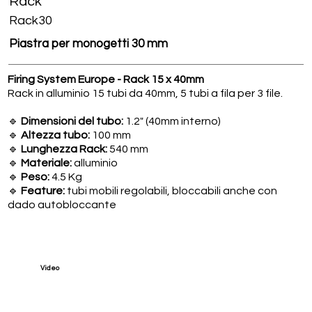
Rack
Rack30
Piastra per monogetti 30 mm
Firing System Europe - Rack 15 x 40mm
Rack in alluminio 15 tubi da 40mm, 5 tubi a fila per 3 file.
🔹
Dimensioni del tubo:
1.2" (40mm interno)
🔹
Altezza tubo:
100 mm
🔹
Lunghezza Rack:
540 mm
🔹
Materiale:
alluminio
🔹
Peso:
4.5 Kg
🔹
Feature:
tubi mobili regolabili, bloccabili anche con
dado autobloccante
Video