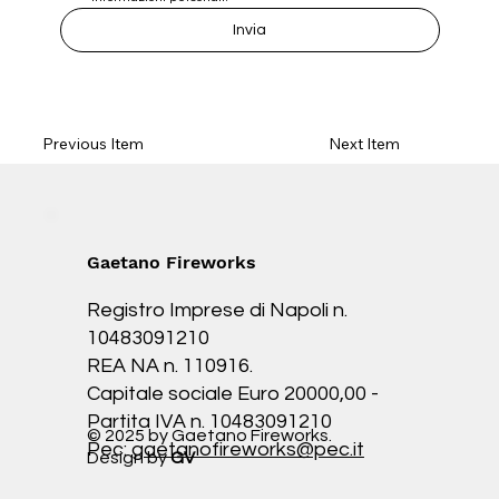
Invia
Previous Item
Next Item
Gaetano Fireworks
Registro Imprese di Napoli n.
10483091210
REA NA n. 110916.
Capitale sociale Euro 20000,00 -
Partita IVA n. 10483091210
© 2025 by Gaetano Fireworks.
Pec:
gaetanofireworks@pec.it
Design by
GV