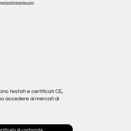
aetanofireworks.com
sono testati e certificati CE,
mo accedere ai mercati di
certificato di conformità