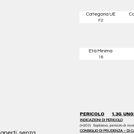
Categoria UE
Ca
F2
Età Minima
18
PERICOLO
1.3G UN0
INDICAZIONI DI PERICOLO
(H203)   Esplosivo; pericolo di in
CONSIGLIO DI PRUDENZA – DI
 aperti, senza