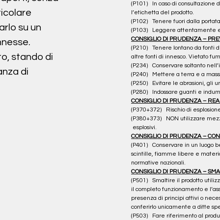
(P101)   In caso di consultazione 
ticolare
l’etichetta del prodotto.
(P102)   Tenere fuori dalla portat
arlo su un
(P103)   Leggere attentamente e s
CONSIGLIO DI PRUDENZA – PR
nnesse.
(P210)   Tenere lontano da fonti di
o, stando di
altre fonti di innesco. Vietato fu
(P234)   Conservare soltanto nell
anza di
(P240)   Mettere a terra e a massa
(P250)   Evitare le abrasioni, gli u
(P280)   Indossare guanti e indumen
CONSIGLIO DI PRUDENZA – RE
(P370+372)   Rischio di esplosion
(P380+373)   NON utilizzare mezz
 esplosivi.
CONSIGLIO DI PRUDENZA – CO
(P401)   Conservare in un luogo be
scintille, fiamme libere e materi
normative nazionali.
CONSIGLIO DI PRUDENZA – SM
(P501)   Smaltire il prodotto utiliz
il completo funzionamento e l’assen
presenza di principi attivi o nece
conferirlo unicamente a ditte spec
(P503)   Fare riferimento al produ