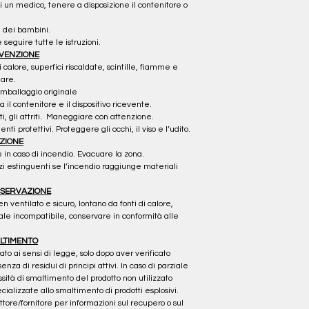
di un medico, tenere a disposizione il contenitore o 
a dei bambini.
eguire tutte le istruzioni.
EVENZIONE
 calore, superfici riscaldate, scintille, fiamme e 
mare.
’imballaggio originale
 il contenitore e il dispositivo ricevente.
rti, gli attriti.  Maneggiare con attenzione.
ti protettivi. Proteggere gli occhi, il viso e l’udito.
AZIONE
e in caso di incendio. Evacuare la zona.
i estinguenti se l’incendio raggiunge materiali 
NSERVAZIONE
n ventilato e sicuro, lontano da fonti di calore, 
ale incompatibile, conservare in conformità alle 
ALTIMENTO
zato ai sensi di legge, solo dopo aver verificato 
za di residui di principi attivi. In caso di parziale 
ssità di smaltimento del prodotto non utilizzato 
ializzate allo smaltimento di prodotti esplosivi.
ttore/fornitore per informazioni sul recupero o sul 