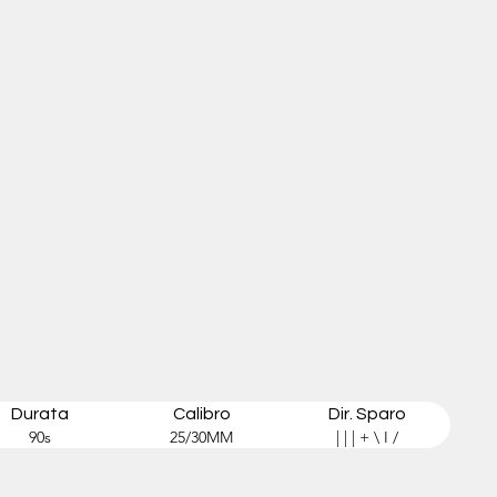
Durata
Calibro
Dir. Sparo
90s
25/30MM
| | | + \ I /