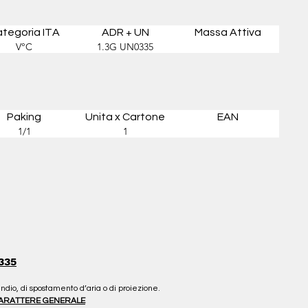
tegoria ITA
ADR + UN
Massa Attiva
V°C
1.3G UN0335
Paking
Unita x Cartone
EAN
1/1
1
335
cendio, di spostamento d’aria o di proiezione.
 CARATTERE GENERALE