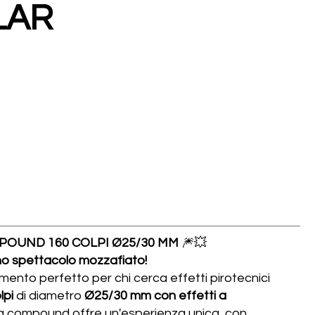
LAR
POUND 160 COLPI Ø25/30 MM
🎆💥
 uno spettacolo mozzafiato!
emento perfetto per chi cerca effetti pirotecnici
lpi
di diametro
Ø25/30 mm con effetti a
ia compound offre un'esperienza unica, con