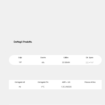
Dettagli Prodotto.
Colpi
Durata
Calibro
Dir. Sparo
137
60s
25/30MM
| | | + \ I /
Categoria UE
Categoria ITA
ADR + UN
Massa Attiva
F2
V°C
1.3G UN0335