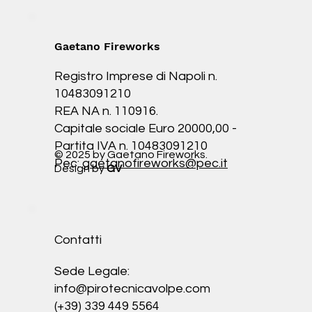
Gaetano Fireworks
Registro Imprese di Napoli n.
10483091210
REA NA n. 110916.
Capitale sociale Euro 20000,00 -
Partita IVA n. 10483091210
© 2025 by Gaetano Fireworks.
Pec:
gaetanofireworks@pec.it
Design by
GV
Contatti
Sede Legale:
info@pirotecnicavolpe.com
(+39) 339 449 5564