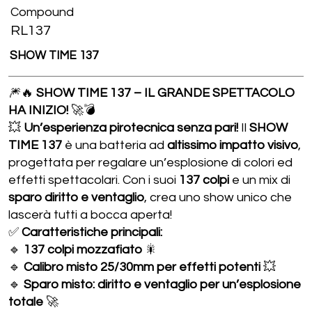
Compound
RL137
SHOW TIME 137
🎆🔥
SHOW TIME 137 – IL GRANDE SPETTACOLO
HA INIZIO!
🚀💣
💥
Un’esperienza pirotecnica senza pari!
Il
SHOW
TIME 137
è una batteria ad
altissimo impatto visivo
,
progettata per regalare un’esplosione di colori ed
effetti spettacolari. Con i suoi
137 colpi
e un mix di
sparo diritto e ventaglio
, crea uno show unico che
lascerà tutti a bocca aperta!
✅
Caratteristiche principali:
🔹
137 colpi mozzafiato
🎇
🔹
Calibro misto 25/30mm per effetti potenti
💥
🔹
Sparo misto: diritto e ventaglio per un’esplosione
totale
🚀