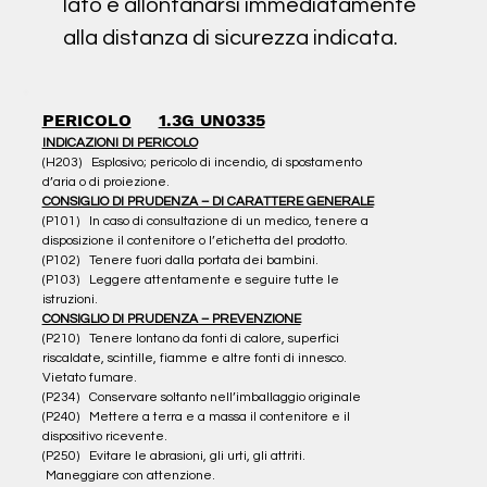
lato e allontanarsi immediatamente
alla distanza di sicurezza indicata.
PERICOLO
1.3G UN0335
INDICAZIONI DI PERICOLO
(H203)   Esplosivo; pericolo di incendio, di spostamento 
d’aria o di proiezione.
CONSIGLIO DI PRUDENZA – DI CARATTERE GENERALE
(P101)   In caso di consultazione di un medico, tenere a 
disposizione il contenitore o l’etichetta del prodotto.
(P102)   Tenere fuori dalla portata dei bambini.
(P103)   Leggere attentamente e seguire tutte le 
istruzioni.
CONSIGLIO DI PRUDENZA – PREVENZIONE
(P210)   Tenere lontano da fonti di calore, superfici 
riscaldate, scintille, fiamme e altre fonti di innesco. 
Vietato fumare.
(P234)   Conservare soltanto nell’imballaggio originale
(P240)   Mettere a terra e a massa il contenitore e il 
dispositivo ricevente.
(P250)   Evitare le abrasioni, gli urti, gli attriti. 
 Maneggiare con attenzione.