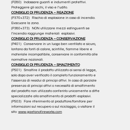
(P280)   Indossare guanti e indumenti protettivi. 
Proteggere gli occhi, il viso e l’udito.
CONSIGLIO DI PRUDENZA – REAZIONE
(P370+372)   Rischio di esplosione in caso di incendio. 
Evacuare la zona.
(P380+373)   NON utilizzare mezzi estinguenti se 
l’incendio raggiunge materiali  esplosivi.
CONSIGLIO DI PRUDENZA – CONSERVAZIONE
(P401)   Conservare in un luogo ben ventilato e sicuro, 
lontano da fonti di calore, scintille, fiamme libere e 
materiale incompatibile, conservare in conformità alle 
normative nazionali.
CONSIGLIO DI PRUDENZA – SMALTIMENTO
(P501)   Smaltire il prodotto utilizzato ai sensi di legge, 
solo dopo aver verificato il completo funzionamento e 
l’assenza di residui di principi attivi. In caso di parziale 
presenza di principi attivi o necessità di smaltimento 
del prodotto non utilizzato conferirlo unicamente a ditte 
specializzate allo smaltimento di prodotti esplosivi.
(P503)   Fare riferimento al produttore/fornitore per 
informazioni sul recupero o sul riciclaggio, o visitare il 
sito: 
www.gaetanofireworks.com